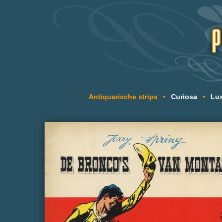
Antiquarische strips
•
Curiosa
•
Lux