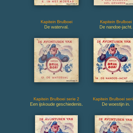
Kapitein Brulboei
Kapitein Brulboei
De waterval.
De nandoe-jacht.
Kapitein Brulboei serie 2
Kapitein Brulboei ser
Een ijskoude geschiedenis.
De woestijn in.