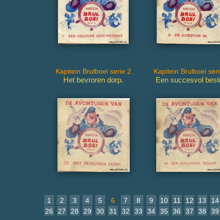
Kapitein Brulboei serie 2
Kapitein Brulboei ser
Het bevroren dorp.
Een succesvol beslu
1
2
3
4
5
6
7
8
9
10
11
12
13
14
26
27
28
29
30
31
32
33
34
35
36
37
38
39