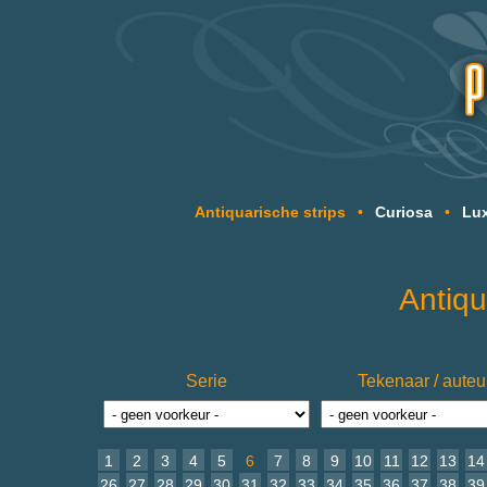
Antiquarische strips
•
Curiosa
•
Lux
Antiqu
Serie
Tekenaar / auteu
1
2
3
4
5
6
7
8
9
10
11
12
13
14
26
27
28
29
30
31
32
33
34
35
36
37
38
39