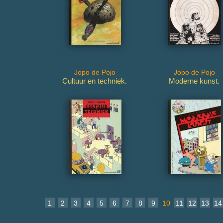
Jopo de Pojo
Jopo de Pojo
Cultuur en techniek.
Moderne kunst.
1
2
3
4
5
6
7
8
9
10
11
12
13
14