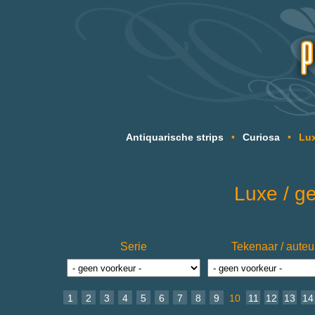
Antiquarische strips
•
Curiosa
•
Lux
Luxe / ge
Serie
Tekenaar / auteu
1
2
3
4
5
6
7
8
9
10
11
12
13
14